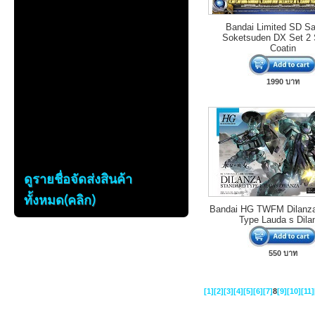
Bandai Limited SD S
Soketsuden DX Set 2 
Coatin
1990 บาท
ดูรายชื่อจัดส่งสินค้า
ทั้งหมด(คลิก)
Bandai HG TWFM Dilanza
Type Lauda s Dila
550 บาท
[1]
[2]
[3]
[4]
[5]
[6]
[7]
8
[9]
[10]
[11]