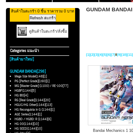
GUNDAM BANDAI ท
สินค้าในตะกร้า 0 ชิ้น ราคารวม 0 บาท
ดูสินค้าในตะกร้า/สั่งซื้อ
Categories แนะนำ
[1]
[2]
[3]
[4]
[5]
[6]
[7]
8
[9]
[10]
[11]
[สินค้ามาใหม่]
GUNDAM BANDAI[298]
Mega Size Model(1:48)[1]
PG [Perfect Grade](1:60)[1]
MG [Master Grade] (1:100) / RE-100[77]
HGBF(1:144)[5]
HG IBO[4]
RG [Real Grade](1:144)[20]
HGUC/HG Other(1:144)[113]
HG Reconguista in G (1:144)[1]
AGE Series(1:144)[1]
HGBD / HGBD: R (1:144)[6]
HG 00(1:144)[10]
HG SEED(1:144)[10]
Bandai Mechanics 1 10