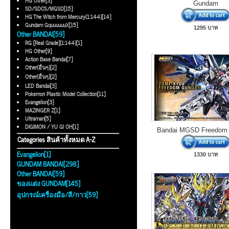
HG Other[3]
Gundam
SD/SDCS/MGSD[15]
HG The Witch from Mercury(1:144)[14]
Gundam GquuuuuuX[15]
1295 บาท
Other BANDAI[59]
RG [Real Grade](1:144)[1]
HG Other[9]
Action Base Bandai[7]
Other(อื่นๆ)[2]
Other(อื่นๆ)[2]
LED Bandai[3]
Pokemon Plastic Model Collection[11]
Evangelion[3]
MAZINGER Z[1]
Ultraman[5]
DIGIMON / YU GI OH[1]
Bandai MGSD Freedom
Categories สินค้าทั้งหมด A-Z
Evangelion[1]
1330 บาท
GUNDAM BANDAI[298]
Other BANDAI[59]
ของแต่ง GUNDAM[145]
อุปกรณ์เครื่องมือ/สี/กาว[59]