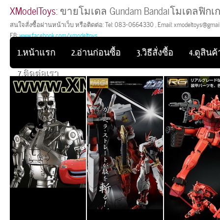
XModelToys:
ขายโมเดล Gundam Bandaiโมเดลฟิกเก
สนใจสั่งซื้อผ่านหน้าเว็บ หรือติดต่อ: Tel: 083-0664330 , Email: xmodeltoys@gmail.
FB:
www.facebook.com/xmodeltoys
1.หน้าแรก
2.อ่านก่อนซื้อ
3.วิธีสั่งซื้อ
4.ดูสินค้า
7.ติดต่อเรา