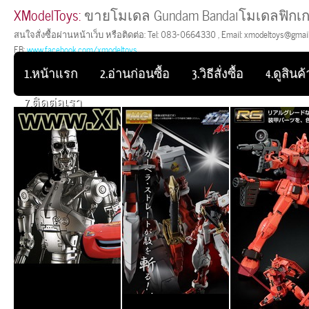
XModelToys:
ขายโมเดล Gundam Bandaiโมเดลฟิกเก
สนใจสั่งซื้อผ่านหน้าเว็บ หรือติดต่อ: Tel: 083-0664330 , Email: xmodeltoys@gmail.
FB:
www.facebook.com/xmodeltoys
1.หน้าแรก
2.อ่านก่อนซื้อ
3.วิธีสั่งซื้อ
4.ดูสินค้า
7.ติดต่อเรา