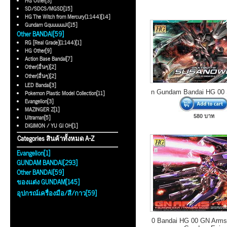
HG Other[3]
SD/SDCS/MGSD[15]
HG The Witch from Mercury(1:144)[14]
Gundam GquuuuuuX[15]
Other BANDAI[59]
RG [Real Grade](1:144)[1]
HG Other[9]
Action Base Bandai[7]
Other(อื่นๆ)[2]
Other(อื่นๆ)[2]
LED Bandai[3]
n Gundam Bandai HG 00
Pokemon Plastic Model Collection[11]
Evangelion[3]
MAZINGER Z[1]
Ultraman[5]
580 บาท
DIGIMON / YU GI OH[1]
Categories สินค้าทั้งหมด A-Z
Evangelion[1]
GUNDAM BANDAI[293]
Other BANDAI[59]
ของแต่ง GUNDAM[145]
อุปกรณ์เครื่องมือ/สี/กาว[59]
0 Bandai HG 00 GN Arms