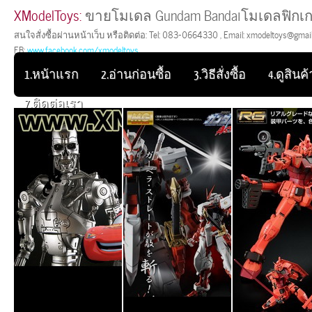
XModelToys:
ขายโมเดล Gundam Bandaiโมเดลฟิกเก
สนใจสั่งซื้อผ่านหน้าเว็บ หรือติดต่อ: Tel: 083-0664330 , Email: xmodeltoys@gmail.
FB:
www.facebook.com/xmodeltoys
1.หน้าแรก
2.อ่านก่อนซื้อ
3.วิธีสั่งซื้อ
4.ดูสินค้า
7.ติดต่อเรา