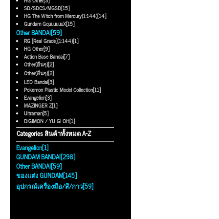
HG Other[3]
SD/SDCS/MGSD[15]
HG The Witch from Mercury(1:144)[14]
Gundam GquuuuuuX[15]
Other BANDAI[59]
RG [Real Grade](1:144)[1]
HG Other[9]
Action Base Bandai[7]
Other(อื่นๆ)[2]
Other(อื่นๆ)[2]
LED Bandai[3]
Pokemon Plastic Model Collection[11]
Evangelion[3]
MAZINGER Z[1]
Ultraman[5]
DIGIMON / YU GI OH[1]
Categories สินค้าทั้งหมด A-Z
Evangelion[1]
GUNDAM BANDAI[298]
Other BANDAI[59]
ของแต่ง GUNDAM[145]
อุปกรณ์เครื่องมือ/สี/กาว[59]