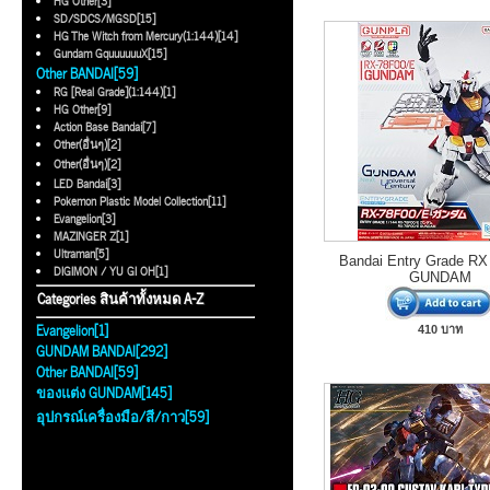
HG Other[3]
SD/SDCS/MGSD[15]
HG The Witch from Mercury(1:144)[14]
Gundam GquuuuuuX[15]
Other BANDAI[59]
RG [Real Grade](1:144)[1]
HG Other[9]
Action Base Bandai[7]
Other(อื่นๆ)[2]
Other(อื่นๆ)[2]
LED Bandai[3]
Pokemon Plastic Model Collection[11]
Evangelion[3]
MAZINGER Z[1]
Ultraman[5]
Bandai Entry Grade R
DIGIMON / YU GI OH[1]
GUNDAM
Categories สินค้าทั้งหมด A-Z
Evangelion[1]
410 บาท
GUNDAM BANDAI[292]
Other BANDAI[59]
ของแต่ง GUNDAM[145]
อุปกรณ์เครื่องมือ/สี/กาว[59]