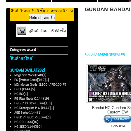
GUNDAM BANDAI >>
สินค้าในตะกร้า 0 ชิ้น ราคารวม 0 บาท
ดูสินค้าในตะกร้า/สั่งซื้อ
Categories แนะนำ
1
[2]
[3]
[4]
[5]
[6]
[7]
[8]
[9]
[10]
[สินค้ามาใหม่]
GUNDAM BANDAI[292]
Mega Size Model(1:48)[1]
PG [Perfect Grade](1:60)[1]
MG [Master Grade] (1:100) / RE-100[75]
HGBF(1:144)[5]
HG IBO[4]
RG [Real Grade](1:144)[19]
HGUC/HG Other(1:144)[110]
HG Reconguista in G (1:144)[1]
Bandai HG Gundam Sa
AGE Series(1:144)[1]
Custom EW
HGBD / HGBD: R (1:144)[6]
HG 00(1:144)[10]
HG SEED(1:144)[10]
1295 บาท