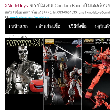
XModelToys:
ขายโมเดล Gundam Bandaiโมเดลฟิกเก
สนใจสั่งซื้อผ่านหน้าเว็บ หรือติดต่อ: Tel: 083-0664330 , Email: xmodeltoys@gmail.
FB:
www.facebook.com/xmodeltoys
1.หน้าแรก
2.อ่านก่อนซื้อ
3.วิธีสั่งซื้อ
4.ดูสินค้า
7.ติดต่อเรา