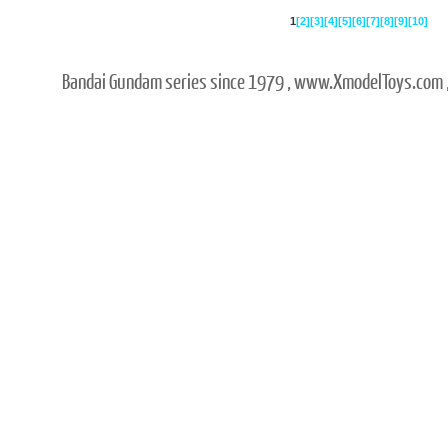
1
[2]
[3]
[4]
[5]
[6]
[7]
[8]
[9]
[10]
Bandai Gundam series since 1979 , www.XmodelToys.com ,