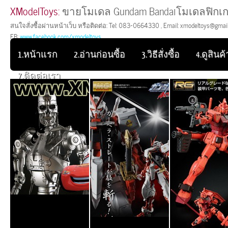
XModelToys:
ขายโมเดล Gundam Bandaiโมเดลฟิกเก
สนใจสั่งซื้อผ่านหน้าเว็บ หรือติดต่อ: Tel: 083-0664330 , Email: xmodeltoys@gmail.
FB:
www.facebook.com/xmodeltoys
1.หน้าแรก
2.อ่านก่อนซื้อ
3.วิธีสั่งซื้อ
4.ดูสินค้า
7.ติดต่อเรา