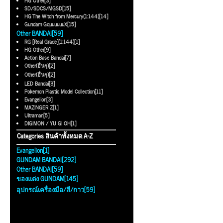
HG Other[3]
SD/SDCS/MGSD[15]
HG The Witch from Mercury(1:144)[14]
Gundam GquuuuuuX[15]
Other BANDAI[59]
RG [Real Grade](1:144)[1]
HG Other[9]
Action Base Bandai[7]
Other(อื่นๆ)[2]
Other(อื่นๆ)[2]
LED Bandai[3]
Pokemon Plastic Model Collection[11]
Evangelion[3]
MAZINGER Z[1]
Ultraman[5]
DIGIMON / YU GI OH[1]
Categories สินค้าทั้งหมด A-Z
Evangelion[1]
GUNDAM BANDAI[292]
Other BANDAI[59]
ของแต่ง GUNDAM[145]
อุปกรณ์เครื่องมือ/สี/กาว[59]