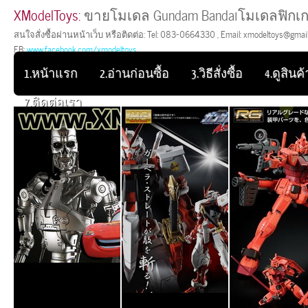
XModelToys:
ขายโมเดล Gundam Bandaiโมเดลฟิกเก
สนใจสั่งซื้อผ่านหน้าเว็บ หรือติดต่อ: Tel: 083-0664330 , Email: xmodeltoys@gmail.
FB:
www.facebook.com/xmodeltoys
1.หน้าแรก
2.อ่านก่อนซื้อ
3.วิธีสั่งซื้อ
4.ดูสินค้า
7.ติดต่อเรา