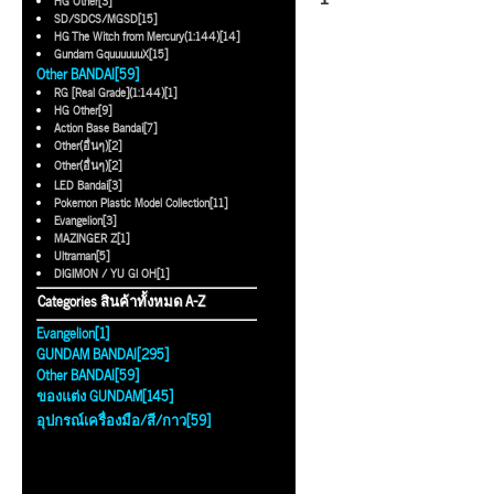
HG Other[3]
SD/SDCS/MGSD[15]
HG The Witch from Mercury(1:144)[14]
Gundam GquuuuuuX[15]
Other BANDAI[59]
RG [Real Grade](1:144)[1]
HG Other[9]
Action Base Bandai[7]
Other(อื่นๆ)[2]
Other(อื่นๆ)[2]
LED Bandai[3]
Pokemon Plastic Model Collection[11]
Evangelion[3]
MAZINGER Z[1]
Ultraman[5]
DIGIMON / YU GI OH[1]
Categories สินค้าทั้งหมด A-Z
Evangelion[1]
GUNDAM BANDAI[295]
Other BANDAI[59]
ของแต่ง GUNDAM[145]
อุปกรณ์เครื่องมือ/สี/กาว[59]