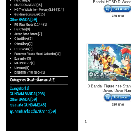
HG Other[3]
Bandai HGBD R Wod
SD/SDCS/MGSD[15]
HG The Witch from Mercury(1:144)[14]
Gundam GquuuuuuX[15]
780 บาท
Other BANDAI[59]
RG [Real Grade](1:144)[1]
HG Other[9]
Action Base Bandai[7]
Other(อื่นๆ)[2]
Other(อื่นๆ)[2]
LED Bandai[3]
Pokemon Plastic Model Collection[11]
Evangelion[3]
MAZINGER Z[1]
Ultraman[5]
DIGIMON / YU GI OH[1]
Categories สินค้าทั้งหมด A-Z
0 Bandai Figure rise Stan
Evangelion[1]
Divers Diver Na
GUNDAM BANDAI[298]
Other BANDAI[59]
ของแต่ง GUNDAM[145]
820 บาท
อุปกรณ์เครื่องมือ/สี/กาว[59]
1