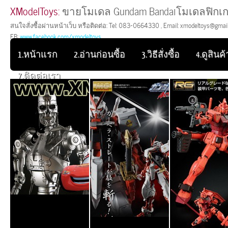
XModelToys:
ขายโมเดล Gundam Bandaiโมเดลฟิกเก
สนใจสั่งซื้อผ่านหน้าเว็บ หรือติดต่อ: Tel: 083-0664330 , Email: xmodeltoys@gmail.
FB:
www.facebook.com/xmodeltoys
1.หน้าแรก
2.อ่านก่อนซื้อ
3.วิธีสั่งซื้อ
4.ดูสินค้า
7.ติดต่อเรา