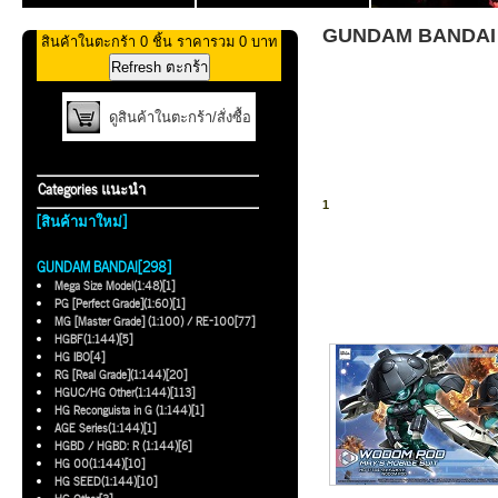
GUNDAM BANDAI >>
สินค้าในตะกร้า 0 ชิ้น ราคารวม 0 บาท
ดูสินค้าในตะกร้า/สั่งซื้อ
Categories แนะนำ
1
[สินค้ามาใหม่]
GUNDAM BANDAI[298]
Mega Size Model(1:48)[1]
PG [Perfect Grade](1:60)[1]
MG [Master Grade] (1:100) / RE-100[77]
HGBF(1:144)[5]
HG IBO[4]
RG [Real Grade](1:144)[20]
HGUC/HG Other(1:144)[113]
HG Reconguista in G (1:144)[1]
AGE Series(1:144)[1]
HGBD / HGBD: R (1:144)[6]
HG 00(1:144)[10]
HG SEED(1:144)[10]