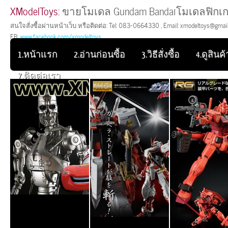
XModelToys:
ขายโมเดล Gundam Bandaiโมเดลฟิกเก
สนใจสั่งซื้อผ่านหน้าเว็บ หรือติดต่อ: Tel: 083-0664330 , Email: xmodeltoys@gmail.
FB:
www.facebook.com/xmodeltoys
1.หน้าแรก
2.อ่านก่อนซื้อ
3.วิธีสั่งซื้อ
4.ดูสินค้า
7.ติดต่อเรา