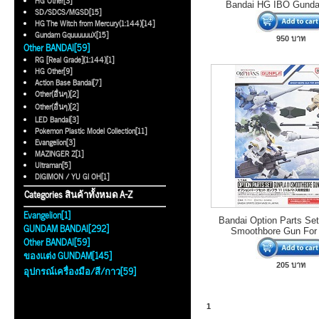
HG Other[3]
Bandai HG IBO Gund
SD/SDCS/MGSD[15]
HG The Witch from Mercury(1:144)[14]
Gundam GquuuuuuX[15]
950 บาท
Other BANDAI[59]
RG [Real Grade](1:144)[1]
HG Other[9]
Action Base Bandai[7]
Other(อื่นๆ)[2]
Other(อื่นๆ)[2]
LED Bandai[3]
Pokemon Plastic Model Collection[11]
Evangelion[3]
MAZINGER Z[1]
Ultraman[5]
DIGIMON / YU GI OH[1]
Categories สินค้าทั้งหมด A-Z
Evangelion[1]
Bandai Option Parts Se
GUNDAM BANDAI[292]
Smoothbore Gun For 
Other BANDAI[59]
ของแต่ง GUNDAM[145]
205 บาท
อุปกรณ์เครื่องมือ/สี/กาว[59]
1