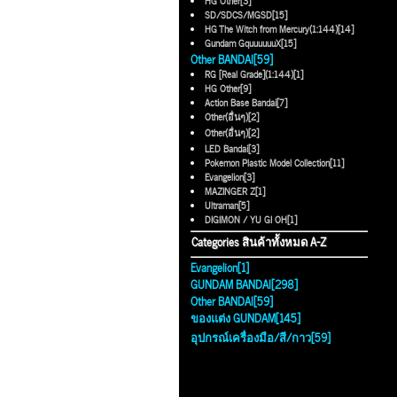
HG Other[3]
SD/SDCS/MGSD[15]
HG The Witch from Mercury(1:144)[14]
Gundam GquuuuuuX[15]
Other BANDAI[59]
RG [Real Grade](1:144)[1]
HG Other[9]
Action Base Bandai[7]
Other(อื่นๆ)[2]
Other(อื่นๆ)[2]
LED Bandai[3]
Pokemon Plastic Model Collection[11]
Evangelion[3]
MAZINGER Z[1]
Ultraman[5]
DIGIMON / YU GI OH[1]
Categories สินค้าทั้งหมด A-Z
Evangelion[1]
GUNDAM BANDAI[298]
Other BANDAI[59]
ของแต่ง GUNDAM[145]
อุปกรณ์เครื่องมือ/สี/กาว[59]