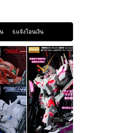
ิน
6.แจ้งโอนเงิน