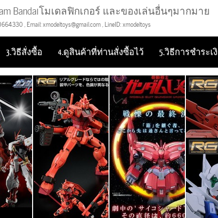
m Bandaiโมเดลฟิกเกอร์ และของเล่นอื่นๆมากมาย
0664330 , Email: xmodeltoys@gmail.com , LineID: xmodeltoys
3.วิธีสั่งซื้อ
4.ดูสินค้าที่ท่านสั่งซื้อไว้
5.วิธีการชำระเง