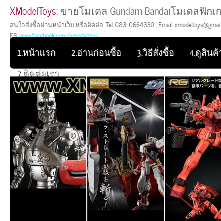
XModelToys:
ขายโมเดล Gundam Bandaiโมเดลฟิกเก
สนใจสั่งซื้อผ่านหน้าเว็บ หรือติดต่อ: Tel: 083-0664330 , Email: xmodeltoys@gmail.
FB:
www.facebook.com/xmodeltoys
1.หน้าแรก
2.อ่านก่อนซื้อ
3.วิธีสั่งซื้อ
4.ดูสินค้า
7.ติดต่อเรา