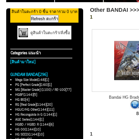
Other BANDAI >>> O
สินค้าในตะกร้า 0 ชิ้น ราคารวม 0 บาท
1
ดูสินค้าในตะกร้า/สั่งซื้อ
Categories แนะนำ
[สินค้ามาใหม่]
GUNDAM BANDAI[296]
Mega Size Model(1:48)[1]
PG [Perfect Grade](1:60)[1]
MG [Master Grade] (1:100) / RE-100[77]
HGBF(1:144)[5]
Bandai HG Brady
HG IBO[4]
RG [Real Grade](1:144)[20]
HGUC/HG Other(1:144)[111]
8
HG Reconguista in G (1:144)[1]
AGE Series(1:144)[1]
HGBD / HGBD: R (1:144)[6]
HG 00(1:144)[10]
1
HG SEED(1:144)[10]