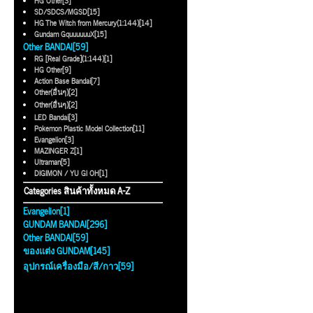
HG Other[3]
SD/SDCS/MGSD[15]
HG The Witch from Mercury(1:144)[14]
Gundam GquuuuuuX[15]
Other BANDAI[59]
RG [Real Grade](1:144)[1]
HG Other[9]
Action Base Bandai[7]
Other(อื่นๆ)[2]
Other(อื่นๆ)[2]
LED Bandai[3]
Pokemon Plastic Model Collection[11]
Evangelion[3]
MAZINGER Z[1]
Ultraman[5]
DIGIMON / YU GI OH[1]
Categories สินค้าทั้งหมด A-Z
Evangelion[1]
GUNDAM BANDAI[296]
Other BANDAI[59]
ของแต่ง GUNDAM[145]
อุปกรณ์เครื่องมือ/สี/กาว[59]