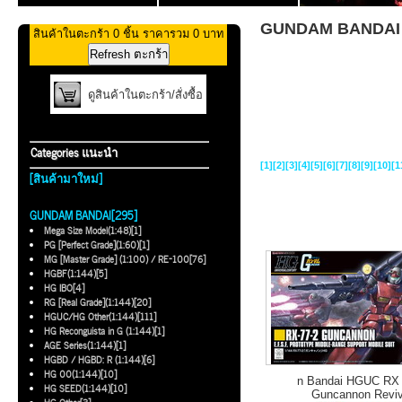
GUNDAM BANDAI ท
สินค้าในตะกร้า 0 ชิ้น ราคารวม 0 บาท
ดูสินค้าในตะกร้า/สั่งซื้อ
Categories แนะนำ
[1]
[2]
[3]
[4]
[5]
[6]
[7]
[8]
[9]
[10]
[1
[สินค้ามาใหม่]
GUNDAM BANDAI[295]
Mega Size Model(1:48)[1]
PG [Perfect Grade](1:60)[1]
MG [Master Grade] (1:100) / RE-100[76]
HGBF(1:144)[5]
HG IBO[4]
RG [Real Grade](1:144)[20]
HGUC/HG Other(1:144)[111]
HG Reconguista in G (1:144)[1]
AGE Series(1:144)[1]
HGBD / HGBD: R (1:144)[6]
HG 00(1:144)[10]
n Bandai HGUC RX 
HG SEED(1:144)[10]
Guncannon Revi