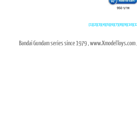
950 บาท
[1]
[2]
[3]
[4]
[5]
[6]
[7]
[8]
[9]
[10]
[1
Bandai Gundam series since 1979 , www.XmodelToys.com ,