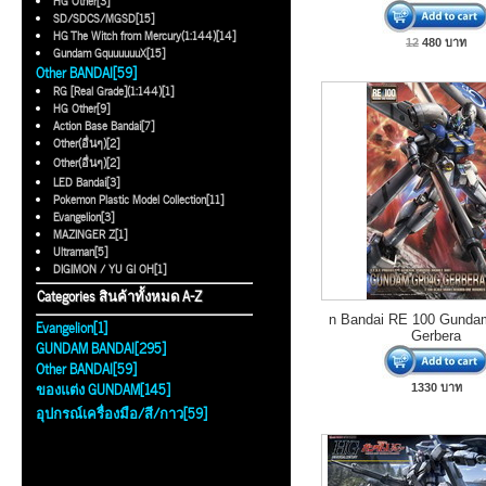
HG Other[3]
SD/SDCS/MGSD[15]
HG The Witch from Mercury(1:144)[14]
12
480 บาท
Gundam GquuuuuuX[15]
Other BANDAI[59]
RG [Real Grade](1:144)[1]
HG Other[9]
Action Base Bandai[7]
Other(อื่นๆ)[2]
Other(อื่นๆ)[2]
LED Bandai[3]
Pokemon Plastic Model Collection[11]
Evangelion[3]
MAZINGER Z[1]
Ultraman[5]
DIGIMON / YU GI OH[1]
Categories สินค้าทั้งหมด A-Z
n Bandai RE 100 Gund
Evangelion[1]
Gerbera
GUNDAM BANDAI[295]
Other BANDAI[59]
ของแต่ง GUNDAM[145]
1330 บาท
อุปกรณ์เครื่องมือ/สี/กาว[59]