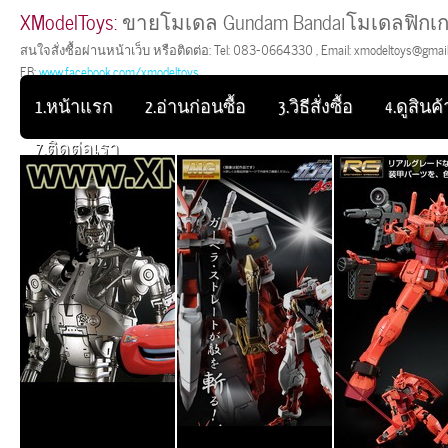
XModelToys:
ขายโมเดล Gundam Bandaiโมเดลฟิกเก
สนใจสั่งซื้อผ่านหน้าเว็บ หรือติดต่อ: Tel: 083-0664330 , Email: xmodeltoys@gmail.
FB:
www.facebook.com/xmodeltoys
1.หน้าแรก
2.อ่านก่อนซื้อ
3.วิธีสั่งซื้อ
4.ดูสินค้า
7.ติดต่อเรา