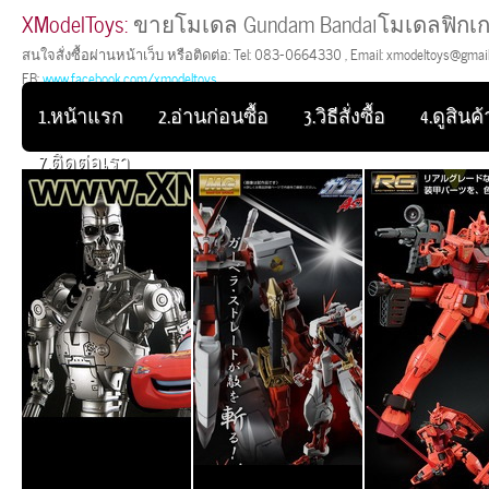
XModelToys:
ขายโมเดล Gundam Bandaiโมเดลฟิกเก
สนใจสั่งซื้อผ่านหน้าเว็บ หรือติดต่อ: Tel: 083-0664330 , Email: xmodeltoys@gmail.
FB:
www.facebook.com/xmodeltoys
1.หน้าแรก
2.อ่านก่อนซื้อ
3.วิธีสั่งซื้อ
4.ดูสินค้า
7.ติดต่อเรา