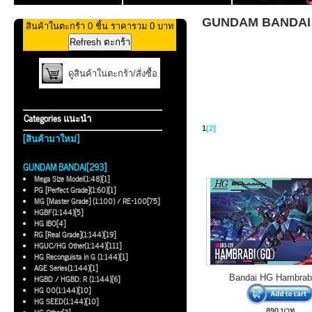
GUNDAM BANDAI >
สินค้าในตะกร้า 0 ชิ้น ราคารวม 0 บาท
ดูสินค้าในตะกร้า/สั่งซื้อ
Categories แนะนำ
1
[2]
[สินค้ามาใหม่]
GUNDAM BANDAI[293]
Mega Size Model(1:48)[1]
PG [Perfect Grade](1:60)[1]
MG [Master Grade] (1:100) / RE-100[75]
HGBF(1:144)[5]
HG IBO[4]
RG [Real Grade](1:144)[19]
HGUC/HG Other(1:144)[111]
HG Reconguista in G (1:144)[1]
AGE Series(1:144)[1]
Bandai HG Hambrab
HGBD / HGBD: R (1:144)[6]
HG 00(1:144)[10]
HG SEED(1:144)[10]
890 บาท