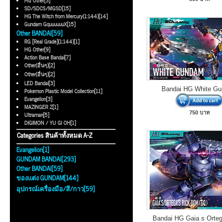
HG Other[3]
SD/SDCS/MGSD[15]
HG The Witch from Mercury(1:144)[14]
Gundam GquuuuuuX[15]
Other BANDAI[59]
RG [Real Grade](1:144)[1]
HG Other[9]
Action Base Bandai[7]
Other(อื่นๆ)[2]
Other(อื่นๆ)[2]
LED Bandai[3]
Bandai HG White G
Pokemon Plastic Model Collection[11]
Evangelion[3]
MAZINGER Z[1]
750 บาท
Ultraman[5]
DIGIMON / YU GI OH[1]
Categories สินค้าทั้งหมด A-Z
Evangelion[1]
GUNDAM BANDAI[293]
Other BANDAI[59]
ของแต่ง GUNDAM[144]
อุปกรณ์เครื่องมือ/สี/กาว[59]
Bandai HG Gaia s Orteg