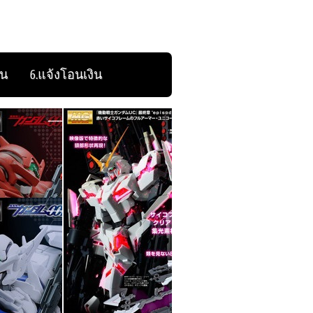
ิน
6.แจ้งโอนเงิน