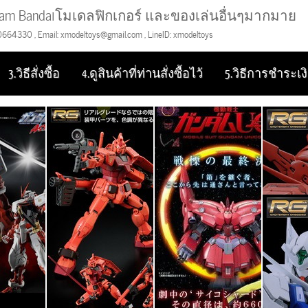
m Bandaiโมเดลฟิกเกอร์ และของเล่นอื่นๆมากมาย
0664330 , Email: xmodeltoys@gmail.com , LineID: xmodeltoys
3.วิธีสั่งซื้อ
4.ดูสินค้าที่ท่านสั่งซื้อไว้
5.วิธีการชำระเง