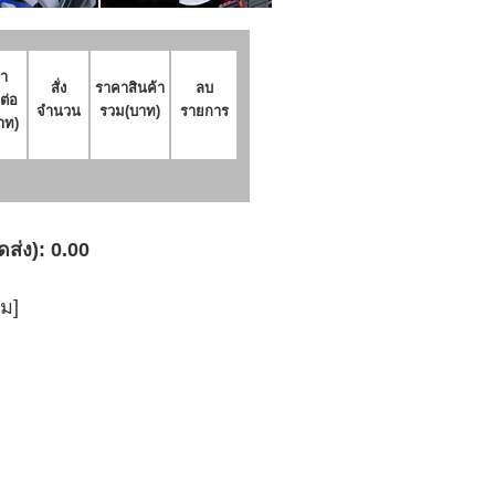
า
สั่ง
ราคาสินค้า
ลบ
ต่อ
จำนวน
รวม(บาท)
รายการ
าท)
ดส่ง): 0.00
่ม]