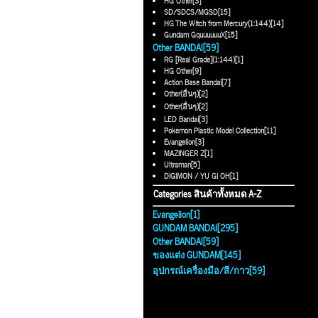
HG Other[3]
SD/SDCS/MGSD[15]
HG The Witch from Mercury(1:144)[14]
Gundam GquuuuuuX[15]
Other BANDAI[59]
RG [Real Grade](1:144)[1]
HG Other[9]
Action Base Bandai[7]
Other(อื่นๆ)[2]
Other(อื่นๆ)[2]
LED Bandai[3]
Pokemon Plastic Model Collection[11]
Evangelion[3]
MAZINGER Z[1]
Ultraman[5]
DIGIMON / YU GI OH[1]
Categories สินค้าทั้งหมด A-Z
Evangelion[1]
GUNDAM BANDAI[295]
Other BANDAI[59]
ของแต่ง GUNDAM[145]
อุปกรณ์เครื่องมือ/สี/กาว[59]