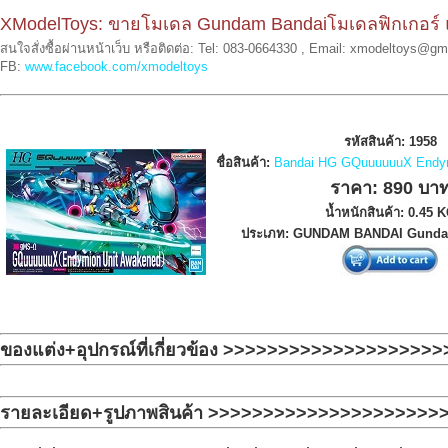
XModelToys: ขายโมเดล Gundam Bandaiโมเดลฟิกเกอร์ 
สนใจสั่งซื้อผ่านหน้าเว็บ หรือติดต่อ: Tel: 083-0664330 , Email: xmodeltoys@g
FB:
www.facebook.com/xmodeltoys
รหัสสินค้า: 1958
ชื่อสินค้า:
Bandai HG GQuuuuuuX Endym
ราคา: 890 บา
น้ำหนักสินค้า: 0.45 
ประเภท: GUNDAM BANDAI Gund
ของแต่ง+อุปกรณ์ที่เกี่ยวข้อง >>>>>>>>>>>>>>>>>>>
รายละเอียด+รูปภาพสินค้า >>>>>>>>>>>>>>>>>>>>>