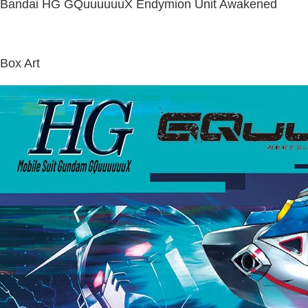
Bandai HG GQuuuuuuX Endymion Unit Awakened
Box Art