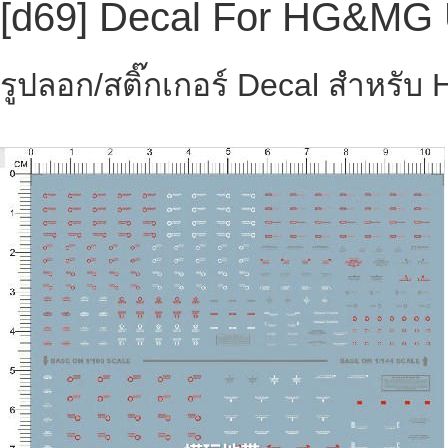
[d69] Decal For HG&MG U
รูปลอก/สติ๊กเกอร์ Decal สำหรั