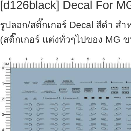
[d126black] Decal For M
รูปลอก/สติ๊กเกอร์ Decal สีดำ ส
(สติ๊กเกอร์ แต่งทั่วๆไปของ MG 